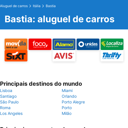
Aluguel de carros
Itália
Bastia
Bastia: aluguel de carros
Principais destinos do mundo
Lisboa
Miami
Santiago
Orlando
São Paulo
Porto Alegre
Roma
Porto
Los Angeles
Milão