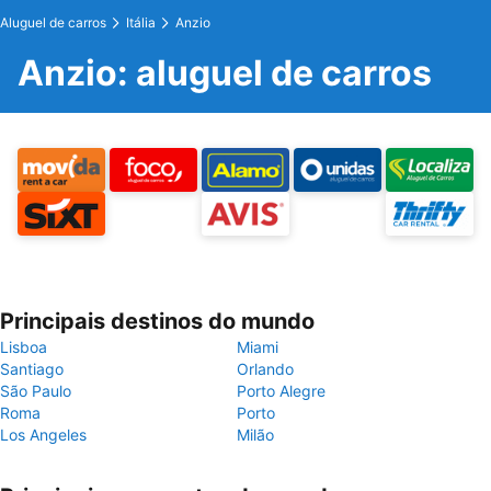
Aluguel de carros
Itália
Anzio
Anzio: aluguel de carros
Principais destinos do mundo
Lisboa
Miami
Santiago
Orlando
São Paulo
Porto Alegre
Roma
Porto
Los Angeles
Milão