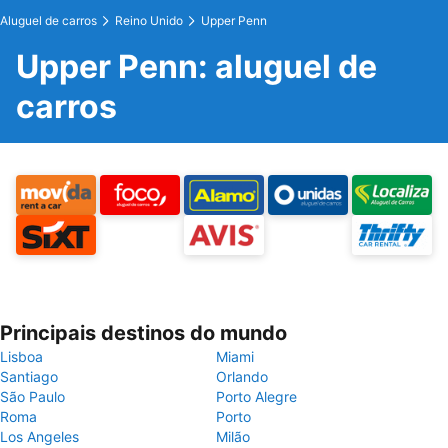
Aluguel de carros
Reino Unido
Upper Penn
Upper Penn: aluguel de
carros
Principais destinos do mundo
Lisboa
Miami
Santiago
Orlando
São Paulo
Porto Alegre
Roma
Porto
Los Angeles
Milão