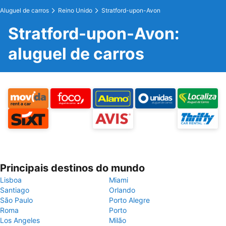
Aluguel de carros
Reino Unido
Stratford-upon-Avon
Stratford-upon-Avon:
aluguel de carros
Principais destinos do mundo
Lisboa
Miami
Santiago
Orlando
São Paulo
Porto Alegre
Roma
Porto
Los Angeles
Milão