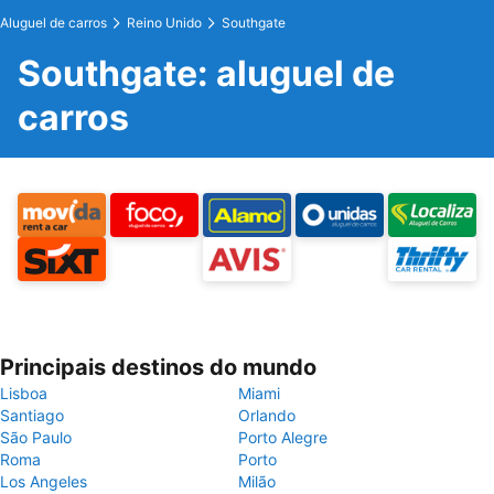
Aluguel de carros
Reino Unido
Southgate
Southgate: aluguel de
carros
Principais destinos do mundo
Lisboa
Miami
Santiago
Orlando
São Paulo
Porto Alegre
Roma
Porto
Los Angeles
Milão