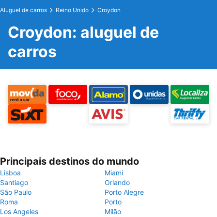
Aluguel de carros
Reino Unido
Croydon
Croydon: aluguel de
carros
Principais destinos do mundo
Lisboa
Miami
Santiago
Orlando
São Paulo
Porto Alegre
Roma
Porto
Los Angeles
Milão