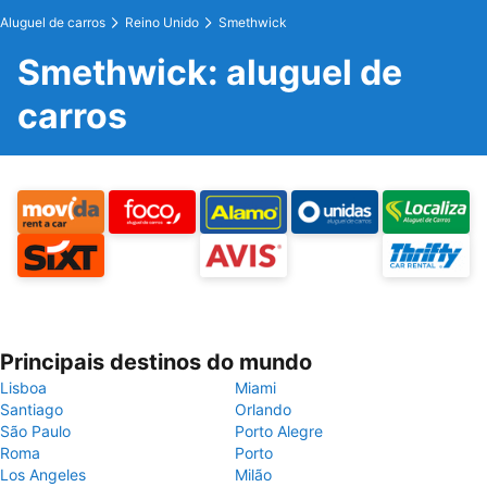
Aluguel de carros
Reino Unido
Smethwick
Smethwick: aluguel de
carros
Principais destinos do mundo
Lisboa
Miami
Santiago
Orlando
São Paulo
Porto Alegre
Roma
Porto
Los Angeles
Milão