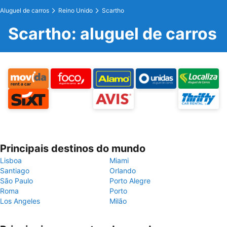
Aluguel de carros
Reino Unido
Scartho
Scartho: aluguel de carros
Principais destinos do mundo
Lisboa
Miami
Santiago
Orlando
São Paulo
Porto Alegre
Roma
Porto
Los Angeles
Milão