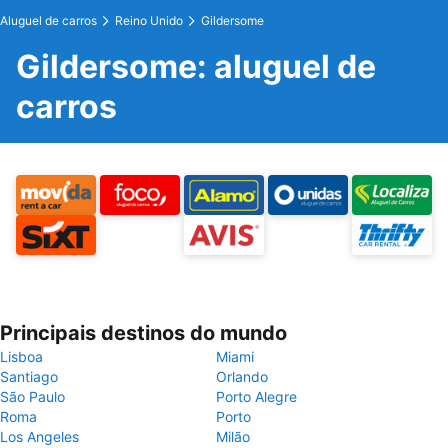
Aluguel de carros
Reino Unido
Gildersome
Gildersome: aluguel de
carros
Principais destinos do mundo
Lisboa
Miami
Santiago
Orlando
São Paulo
Porto Alegre
Roma
Porto
Los Angeles
Milão