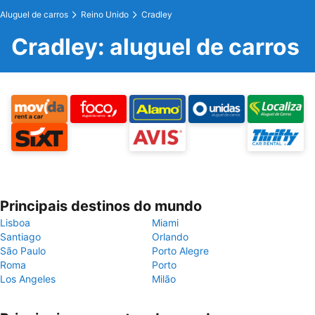
Aluguel de carros
Reino Unido
Cradley
Cradley: aluguel de carros
Principais destinos do mundo
Lisboa
Miami
Santiago
Orlando
São Paulo
Porto Alegre
Roma
Porto
Los Angeles
Milão