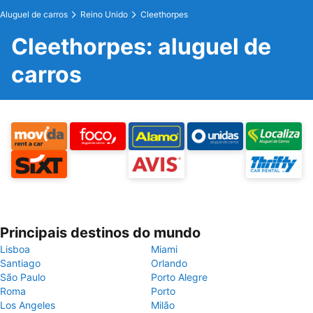
Aluguel de carros
Reino Unido
Cleethorpes
Cleethorpes: aluguel de
carros
Principais destinos do mundo
Lisboa
Miami
Santiago
Orlando
São Paulo
Porto Alegre
Roma
Porto
Los Angeles
Milão