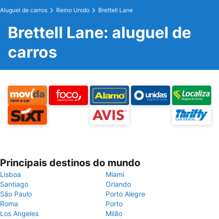
Aluguel de carros
Reino Unido
Brettell Lane
Brettell Lane: aluguel de
carros
Principais destinos do mundo
Lisboa
Miami
Santiago
Orlando
São Paulo
Porto Alegre
Roma
Porto
Los Angeles
Milão