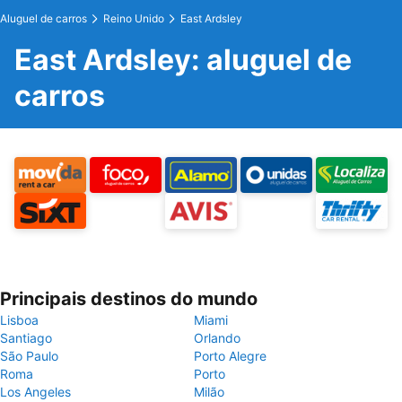
Aluguel de carros
Reino Unido
East Ardsley
East Ardsley: aluguel de
carros
Principais destinos do mundo
Lisboa
Miami
Santiago
Orlando
São Paulo
Porto Alegre
Roma
Porto
Los Angeles
Milão