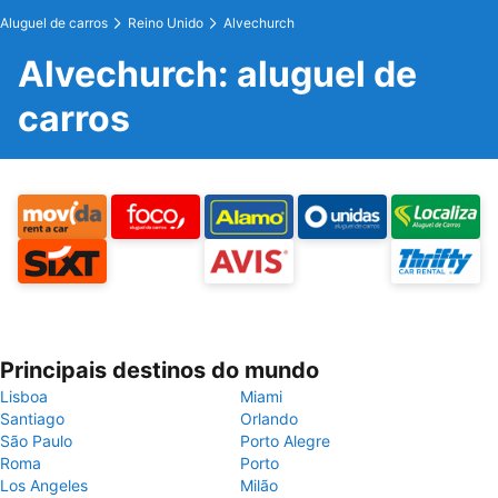
Aluguel de carros
Reino Unido
Alvechurch
Alvechurch: aluguel de
carros
Principais destinos do mundo
Lisboa
Miami
Santiago
Orlando
São Paulo
Porto Alegre
Roma
Porto
Los Angeles
Milão