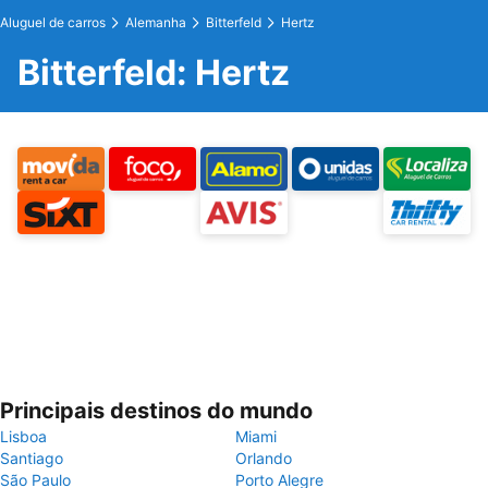
Aluguel de carros
Alemanha
Bitterfeld
Hertz
Bitterfeld: Hertz
Principais destinos do mundo
Lisboa
Miami
Santiago
Orlando
São Paulo
Porto Alegre