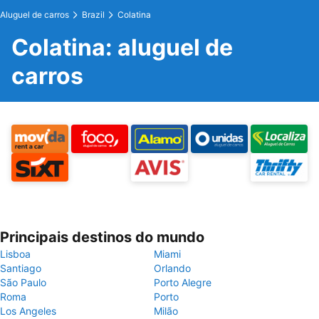
Aluguel de carros
Brazil
Colatina
Colatina: aluguel de
carros
Principais destinos do mundo
Lisboa
Miami
Santiago
Orlando
São Paulo
Porto Alegre
Roma
Porto
Los Angeles
Milão