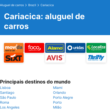
Aluguel de carros
Brazil
Cariacica
Cariacica: aluguel de
carros
Principais destinos do mundo
Lisboa
Miami
Santiago
Orlando
São Paulo
Porto Alegre
Roma
Porto
Los Angeles
Milão