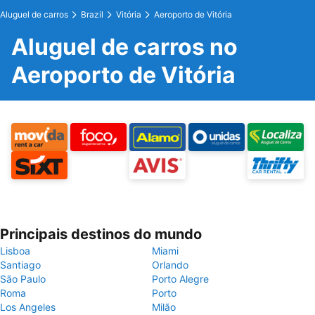
Aluguel de carros
Brazil
Vitória
Aeroporto de Vitória
Aluguel de carros no
Aeroporto de Vitória
Principais destinos do mundo
Lisboa
Miami
Santiago
Orlando
São Paulo
Porto Alegre
Roma
Porto
Los Angeles
Milão