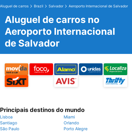
Aluguel de carros
Brazil
Salvador
Aeroporto Internacional de Salvador
Aluguel de carros no
Aeroporto Internacional
de Salvador
Principais destinos do mundo
Lisboa
Miami
Santiago
Orlando
São Paulo
Porto Alegre