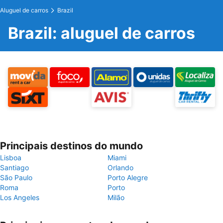
Aluguel de carros
Brazil
Brazil: aluguel de carros
Principais destinos do mundo
Lisboa
Miami
Santiago
Orlando
São Paulo
Porto Alegre
Roma
Porto
Los Angeles
Milão