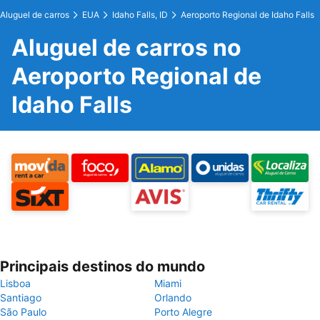
Aluguel de carros
EUA
Idaho Falls, ID
Aeroporto Regional de Idaho Falls
Aluguel de carros no
Aeroporto Regional de
Idaho Falls
Principais destinos do mundo
Lisboa
Miami
Santiago
Orlando
São Paulo
Porto Alegre