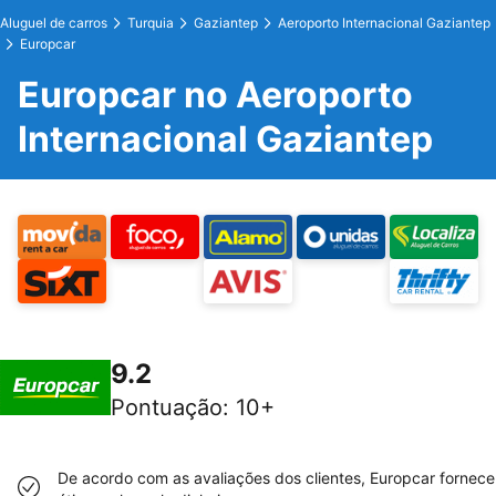
Aluguel de carros
Turquia
Gaziantep
Aeroporto Internacional Gaziantep
Europcar
Europcar no Aeroporto
Internacional Gaziantep
9.2
Pontuação
:
10+
De acordo com as avaliações dos clientes, Europcar fornece