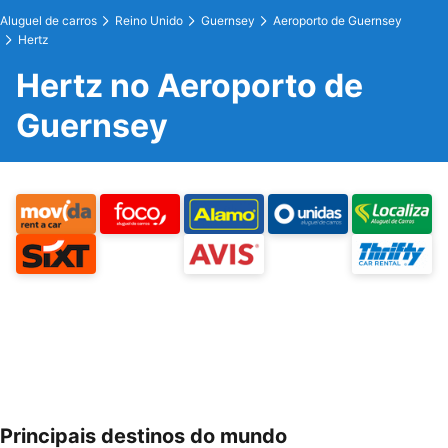
Aluguel de carros
Reino Unido
Guernsey
Aeroporto de Guernsey
Hertz
Hertz no Aeroporto de
Guernsey
Principais destinos do mundo