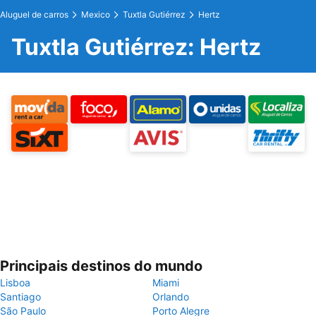
Aluguel de carros
Mexico
Tuxtla Gutiérrez
Hertz
Tuxtla Gutiérrez: Hertz
Principais destinos do mundo
Lisboa
Miami
Santiago
Orlando
São Paulo
Porto Alegre