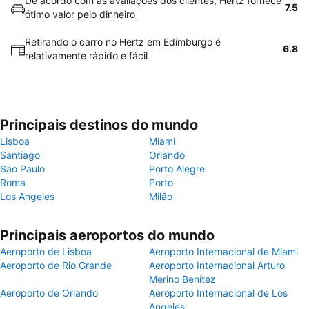
De acordo com as avaliações dos clientes, Hertz fornece
7.5
ótimo valor pelo dinheiro
Retirando o carro no Hertz em Edimburgo é
6.8
relativamente rápido e fácil
Principais destinos do mundo
Lisboa
Miami
Santiago
Orlando
São Paulo
Porto Alegre
Roma
Porto
Los Angeles
Milão
Principais aeroportos do mundo
Aeroporto de Lisboa
Aeroporto Internacional de Miami
Aeroporto de Rio Grande
Aeroporto Internacional Arturo
Merino Benítez
Aeroporto de Orlando
Aeroporto Internacional de Los
Angeles