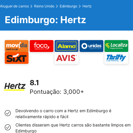
Aluguel de carros
Reino Unido
Edimburgo
Hertz
Edimburgo: Hertz
8.1
Pontuação
:
3,000+
Devolvendo o carro com a Hertz em Edimburgo é
relativamente rápido e fácil
Clientes disseram que Hertz carros são bastante limpos em
Edimburgo