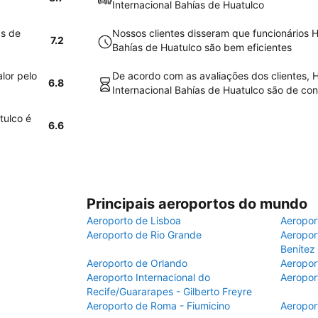
Internacional Bahías de Huatulco
as de
Nossos clientes disseram que funcionários H
7.2
Bahías de Huatulco são bem eficientes
lor pelo
De acordo com as avaliações dos clientes, 
6.8
Internacional Bahías de Huatulco são de cond
tulco é
6.6
Principais aeroportos do mundo
Aeroporto de Lisboa
Aeropor
Aeroporto de Rio Grande
Aeroport
Benítez
Aeroporto de Orlando
Aeropor
Aeroporto Internacional do
Aeropor
Recife/Guararapes - Gilberto Freyre
Aeroporto de Roma - Fiumicino
Aeropor