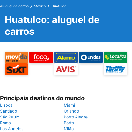
Aluguel de carros
Mexico
Huatulco
Huatulco: aluguel de
carros
Principais destinos do mundo
Lisboa
Miami
Santiago
Orlando
São Paulo
Porto Alegre
Roma
Porto
Los Angeles
Milão