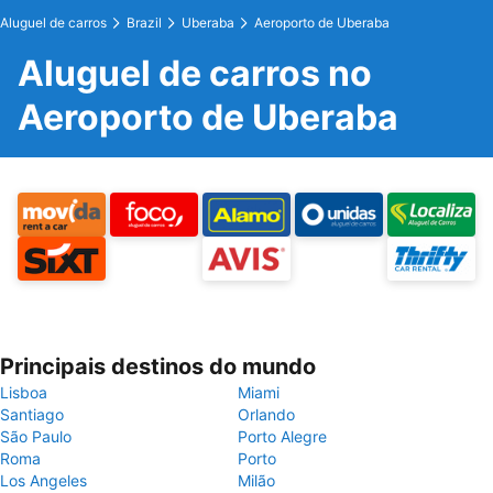
Aluguel de carros
Brazil
Uberaba
Aeroporto de Uberaba
Aluguel de carros no
Aeroporto de Uberaba
Principais destinos do mundo
Lisboa
Miami
Santiago
Orlando
São Paulo
Porto Alegre
Roma
Porto
Los Angeles
Milão