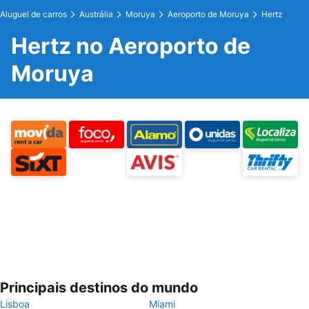
Aluguel de carros
Austrália
Moruya
Aeroporto de Moruya
Hertz
Hertz no Aeroporto de
Moruya
Principais destinos do mundo
Lisboa
Miami