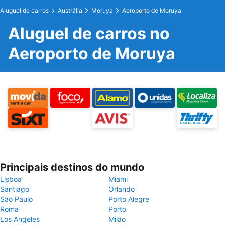
Aluguel de carros
Austrália
Moruya
Aeroporto de Moruya
Aluguel de carros no
Aeroporto de Moruya
Principais destinos do mundo
Lisboa
Miami
Santiago
Orlando
São Paulo
Porto Alegre
Roma
Porto
Los Angeles
Milão