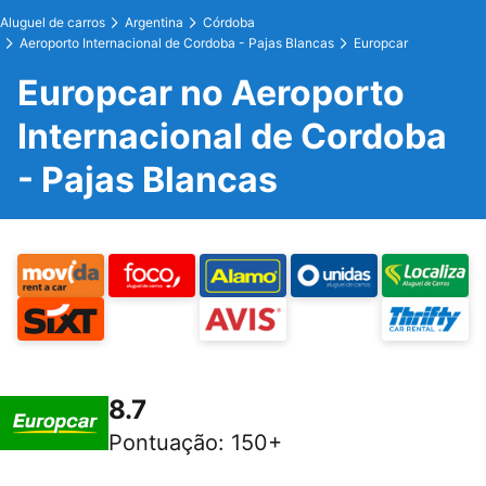
Aluguel de carros
Argentina
Córdoba
Aeroporto Internacional de Cordoba - Pajas Blancas
Europcar
Europcar no Aeroporto
Internacional de Cordoba
- Pajas Blancas
8.7
Pontuação
:
150+