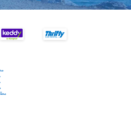
مط
م
م
م
مطار