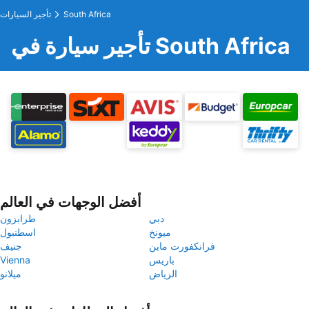
South Africa
تأجير السيارات
تأجير سيارة في South Africa
أفضل الوجهات في العالم
دبي
طرابزون
ميونخ
اسطنبول
فرانكفورت ماين
جنيف
باريس
Vienna
الرياض
ميلانو