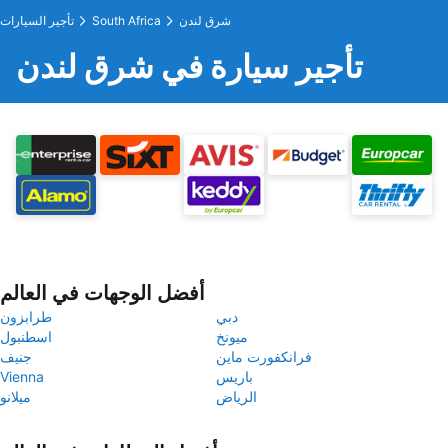
شرق لندن
South Africa
تأجير السيارات
تأجير سيارة في شرق لندن
أفضل الوجهات في العالم
دبي
طرابزون
ميونخ
اسطنبول
فرانكفورت ماين
جنيف
باريس
Vienna
الرياض
ميلانو