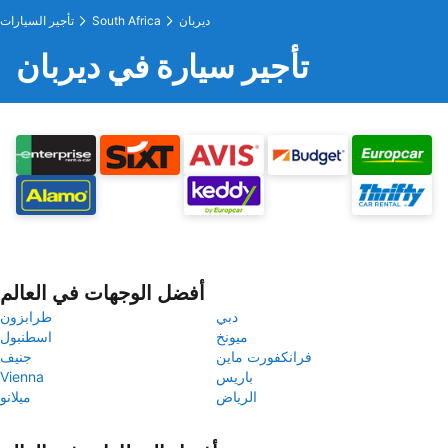
ديربان
South Africa
تأجير السيارات
تأجير سيارة في ديربان
أفضل الوجهات في العالم
دبي
طرابزون
ميونخ
اسطنبول
فرانكفورت ماين
جنيف
باريس
Vienna
الرياض
ميلانو