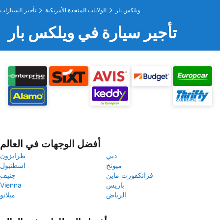
ويلكس بار
الولايات المتحدة الأمريكية
تأجير السيارات
تأجير سيارة في ويلكس بار
أفضل الوجهات في العالم
دبي
طرابزون
ميونخ
اسطنبول
فرانكفورت ماين
جنيف
باريس
Vienna
الرياض
ميلانو