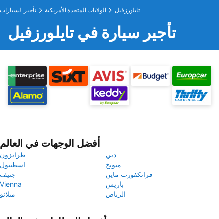
تايلورزفيل
الولايات المتحدة الأمريكية
تأجير السيارات
تأجير سيارة في تايلورزفيل
أفضل الوجهات في العالم
دبي
طرابزون
ميونخ
اسطنبول
فرانكفورت ماين
جنيف
باريس
Vienna
الرياض
ميلانو