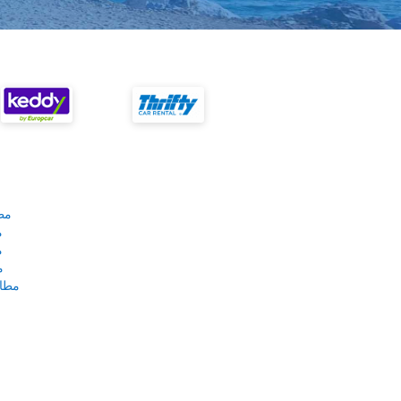
مط
م
م
م
مطار