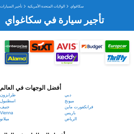
سكاغواي
الولايات المتحدة الأمريكية
تأجير السيارات
تأجير سيارة في سكاغواي
أفضل الوجهات في العالم
دبي
طرابزون
ميونخ
اسطنبول
فرانكفورت ماين
جنيف
باريس
Vienna
الرياض
ميلانو