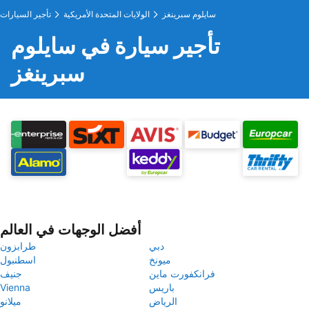
سايلوم سبرينغز
الولايات المتحدة الأمريكية
تأجير السيارات
تأجير سيارة في سايلوم
سبرينغز
أفضل الوجهات في العالم
دبي
طرابزون
ميونخ
اسطنبول
فرانكفورت ماين
جنيف
باريس
Vienna
الرياض
ميلانو