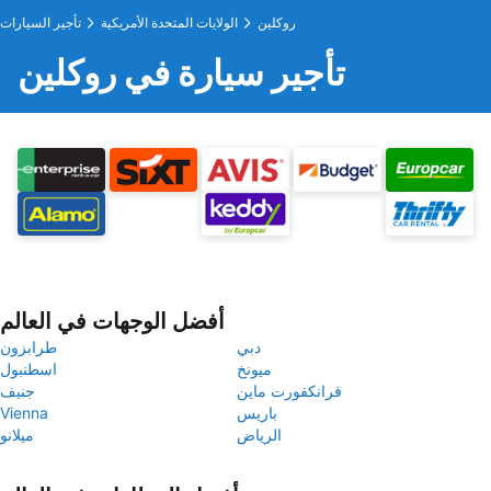
روكلين
الولايات المتحدة الأمريكية
تأجير السيارات
تأجير سيارة في روكلين
أفضل الوجهات في العالم
دبي
طرابزون
ميونخ
اسطنبول
فرانكفورت ماين
جنيف
باريس
Vienna
الرياض
ميلانو