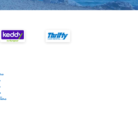
مط
م
م
م
مطار