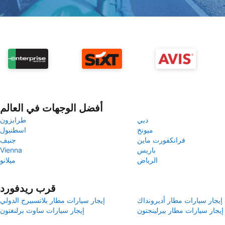
أفضل الوجهات في العالم
دبي
طرابزون
ميونخ
اسطنبول
فرانكفورت ماين
جنيف
باريس
Vienna
الرياض
ميلانو
قرب ريدفورد
إيجار سيارات مطار أديرونداك
إيجار سيارات مطار بلاتسبيرج الدولي
إيجار سيارات مطار بيرلينجتون
إيجار سيارات ساوث برلنغتون