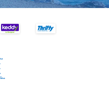
مط
م
م
م
مطار