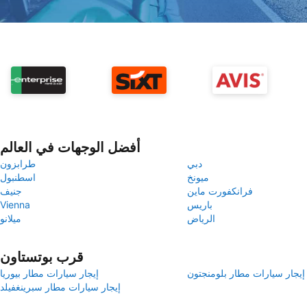
أفضل الوجهات في العالم
دبي
طرابزون
ميونخ
اسطنبول
فرانكفورت ماين
جنيف
باريس
Vienna
الرياض
ميلانو
قرب بوتستاون
إيجار سيارات مطار بلومنجتون
إيجار سيارات مطار بيوريا
إيجار سيارات مطار سبرينغفيلد