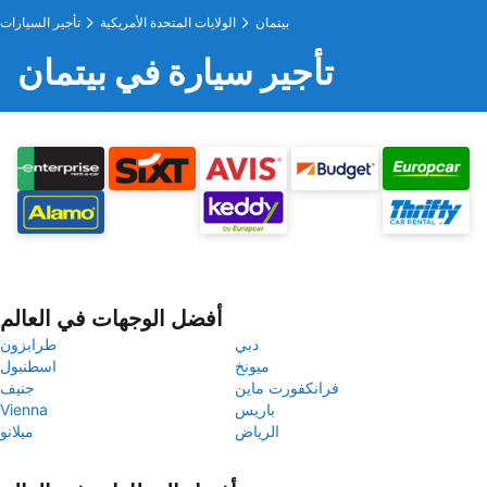
بيتمان
الولايات المتحدة الأمريكية
تأجير السيارات
تأجير سيارة في بيتمان
أفضل الوجهات في العالم
دبي
طرابزون
ميونخ
اسطنبول
فرانكفورت ماين
جنيف
باريس
Vienna
الرياض
ميلانو