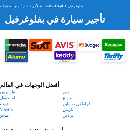
بفلوغرفيل
الولايات المتحدة الأمريكية
تأجير السيارات
تأجير سيارة في بفلوغرفيل
أفضل الوجهات في العالم
دبي
طرابزون
ميونخ
اسطنبول
فرانكفورت ماين
جنيف
باريس
Vienna
الرياض
ميلانو