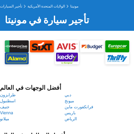
مونيتا
الولايات المتحدة الأمريكية
تأجير السيارات
تأجير سيارة في مونيتا
أفضل الوجهات في العالم
دبي
طرابزون
ميونخ
اسطنبول
فرانكفورت ماين
جنيف
باريس
Vienna
الرياض
ميلانو