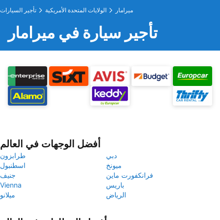
ميرامار
الولايات المتحدة الأمريكية
تأجير السيارات
تأجير سيارة في ميرامار
أفضل الوجهات في العالم
دبي
طرابزون
ميونخ
اسطنبول
فرانكفورت ماين
جنيف
باريس
Vienna
الرياض
ميلانو