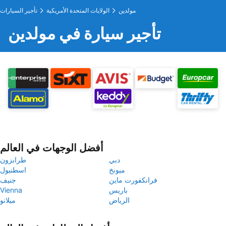
مولدين
الولايات المتحدة الأمريكية
تأجير السيارات
تأجير سيارة في مولدين
أفضل الوجهات في العالم
دبي
طرابزون
ميونخ
اسطنبول
فرانكفورت ماين
جنيف
باريس
Vienna
الرياض
ميلانو