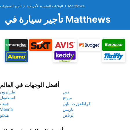
Matthews
الولايات المتحدة الأمريكية
تأجير السيارات
تأجير سيارة في Matthews
أفضل الوجهات في العالم
دبي
طرابزون
ميونخ
اسطنبول
فرانكفورت ماين
جنيف
باريس
Vienna
الرياض
ميلانو