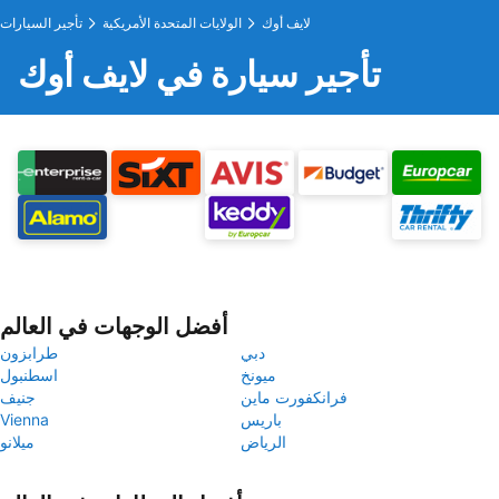
لايف أوك
الولايات المتحدة الأمريكية
تأجير السيارات
تأجير سيارة في لايف أوك
أفضل الوجهات في العالم
دبي
طرابزون
ميونخ
اسطنبول
فرانكفورت ماين
جنيف
باريس
Vienna
الرياض
ميلانو